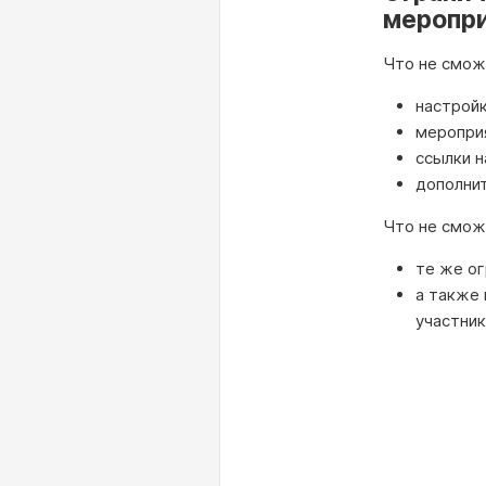
меропр
Что не смож
настройк
мероприя
ссылки н
дополни
Что не смож
те же ог
а также 
участник