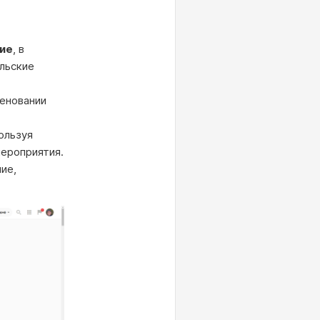
тие
, в
льские
еновании
ользуя
мероприятия.
ие,