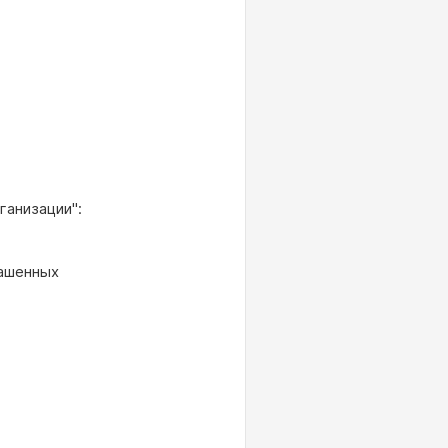
ганизации":
лашенных