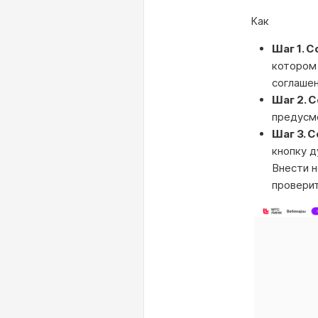
Как
Шаг 1. 
котором
соглашен
Шаг 2. 
предусмо
Шаг 3. 
кнопку д
Внести н
проверит