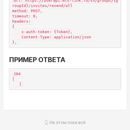
url: https://userapi.mts-link.ru/v3/groups/{g
roupId}/invites/resend/all

method: POST,

timeout: 0,

headers: 

{

    x-auth-token: {Token},

    Content-Type: application/json

},
ПРИМЕР ОТВЕТА
204 

[

   ]
👆 На этом пока всё