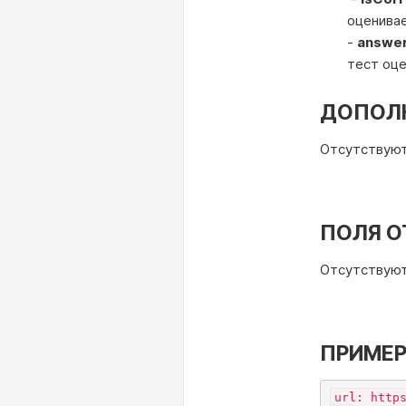
оценивае
-
answe
тест оце
ДОПОЛ
Отсутствуют
ПОЛЯ О
Отсутствуют
ПРИМЕР
url: http