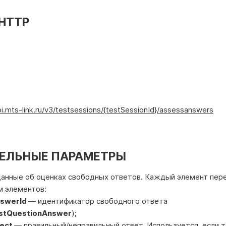
HTTP
pi.mts-link.ru/v3/testsessions/{testSessionId}/assessanswers
ЕЛЬНЫЕ ПАРАМЕТРЫ
анные об оценках свободных ответов. Каждый элемент пер
м элементов:
nswerId
— идентификатор свободного ответа
stQuestionAnswer
);
rect
— правильный/неправильный ответ. Используется, если 