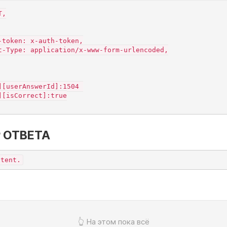
,

-token: x-auth-token,

t-Type: application/x-www-form-urlencoded,

][userAnswerId]:1504 

][isCorrect]:true

 ОТВЕТА
ntent.
👆 На этом пока всё