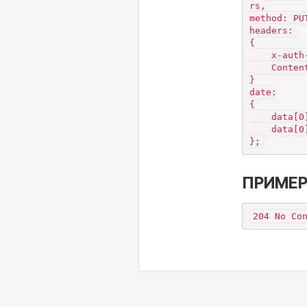
rs,

method: PUT
headers: 

{

    x-auth
    Conten
}

date:

{

    data[0
    data[0
};
ПРИМЕР
204 No Co