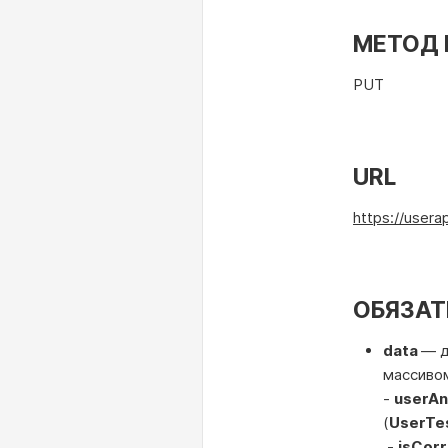
МЕТОД 
PUT
URL
https://usera
ОБЯЗАТ
data
— д
массиво
-
userA
(
UserTe
-
isCor