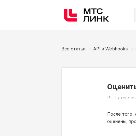
Все статьи
API и Webhooks
Оценить
PUT /testses
После того, 
оценены, пр