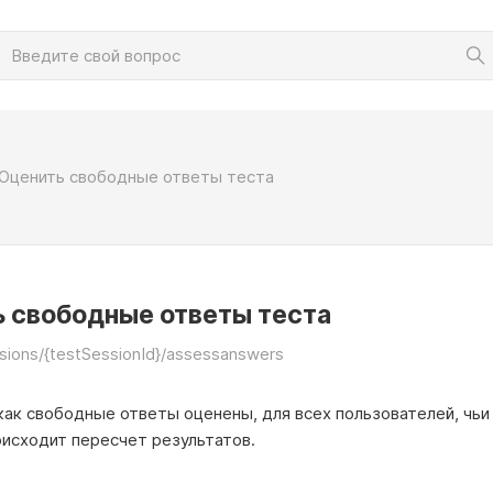
Оценить свободные ответы теста
 свободные ответы теста
sions/{testSessionId}/assessanswers
как свободные ответы оценены, для всех пользователей, чь
оисходит пересчет результатов.