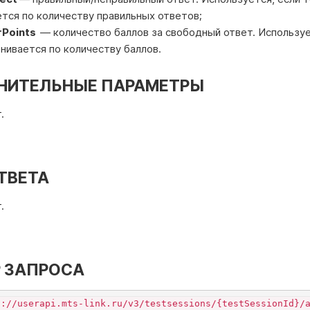
тся по количеству правильных ответов;
rPoints
— количество баллов за свободный ответ. Используе
нивается по количеству баллов.
НИТЕЛЬНЫЕ ПАРАМЕТРЫ
.
ТВЕТА
.
 ЗАПРОСА
s://userapi.mts-link.ru/v3/testsessions/{testSessionId}/