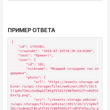
ПРИМЕР ОТВЕТА
{

    "id": 1743483,

    "createAt": "2019-07-10T19:39:24+0300",

    "text": "Привет!",

    "user": {

        "id": 102,

        "nickname": "Младший сотрудник тех.по
ддержки",

        "photo": {

            "url": "https://events-storage.we
binar.ru/api-storage/files/webinar/2017/10/1
7/1pHvTIHii5odmgGZlNtgTVl01729BfKHXSIfrnR5P3t
Dxv7g.png",

            "uri": "//events-storage.webinar.
ru/api-storage/files/webinar/2017/10/17/1pHvT
IHii5odmgGZlNtgTVl01729BfKHXSIfrnR5P3tDxv7g.p