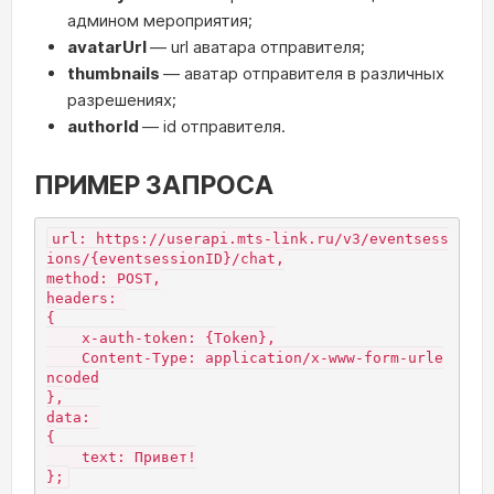
админом мероприятия;
avatarUrl
— url аватара отправителя;
thumbnails
— аватар отправителя в различных
разрешениях;
authorId
— id отправителя.
ПРИМЕР ЗАПРОСА
url: https://userapi.mts-link.ru/v3/eventsess
ions/{eventsessionID}/chat,

method: POST,

headers: 

{

    x-auth-token: {Token},

    Content-Type: application/x-www-form-urle
ncoded

},

data: 

{

    text: Привет!

};