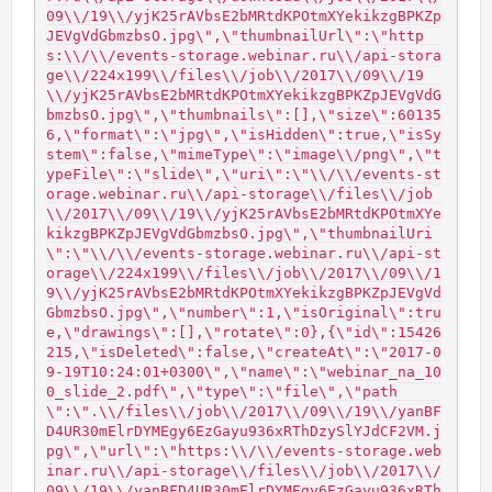
09\\/19\\/yjK25rAVbsE2bMRtdKPOtmXYekikzgBPKZp
JEVgVdGbmzbsO.jpg\",\"thumbnailUrl\":\"http
s:\\/\\/events-storage.webinar.ru\\/api-stora
ge\\/224x199\\/files\\/job\\/2017\\/09\\/19
\\/yjK25rAVbsE2bMRtdKPOtmXYekikzgBPKZpJEVgVdG
bmzbsO.jpg\",\"thumbnails\":[],\"size\":60135
6,\"format\":\"jpg\",\"isHidden\":true,\"isSy
stem\":false,\"mimeType\":\"image\\/png\",\"t
ypeFile\":\"slide\",\"uri\":\"\\/\\/events-st
orage.webinar.ru\\/api-storage\\/files\\/job
\\/2017\\/09\\/19\\/yjK25rAVbsE2bMRtdKPOtmXYe
kikzgBPKZpJEVgVdGbmzbsO.jpg\",\"thumbnailUri
\":\"\\/\\/events-storage.webinar.ru\\/api-st
orage\\/224x199\\/files\\/job\\/2017\\/09\\/1
9\\/yjK25rAVbsE2bMRtdKPOtmXYekikzgBPKZpJEVgVd
GbmzbsO.jpg\",\"number\":1,\"isOriginal\":tru
e,\"drawings\":[],\"rotate\":0},{\"id\":15426
215,\"isDeleted\":false,\"createAt\":\"2017-0
9-19T10:24:01+0300\",\"name\":\"webinar_na_10
0_slide_2.pdf\",\"type\":\"file\",\"path
\":\".\\/files\\/job\\/2017\\/09\\/19\\/yanBF
D4UR30mElrDYMEgy6EzGayu936xRThDzySlYJdCF2VM.j
pg\",\"url\":\"https:\\/\\/events-storage.web
inar.ru\\/api-storage\\/files\\/job\\/2017\\/
09\\/19\\/yanBFD4UR30mElrDYMEgy6EzGayu936xRTh