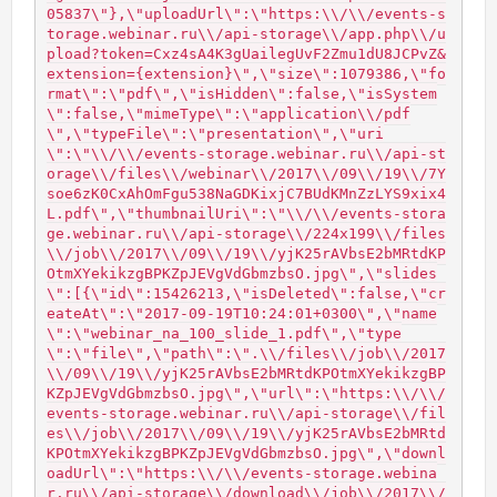
05837\"},\"uploadUrl\":\"https:\\/\\/events-s
torage.webinar.ru\\/api-storage\\/app.php\\/u
pload?token=Cxz4sA4K3gUailegUvF2Zmu1dU8JCPvZ&
extension={extension}\",\"size\":1079386,\"fo
rmat\":\"pdf\",\"isHidden\":false,\"isSystem
\":false,\"mimeType\":\"application\\/pdf
\",\"typeFile\":\"presentation\",\"uri
\":\"\\/\\/events-storage.webinar.ru\\/api-st
orage\\/files\\/webinar\\/2017\\/09\\/19\\/7Y
soe6zK0CxAhOmFgu538NaGDKixjC7BUdKMnZzLYS9xix4
L.pdf\",\"thumbnailUri\":\"\\/\\/events-stora
ge.webinar.ru\\/api-storage\\/224x199\\/files
\\/job\\/2017\\/09\\/19\\/yjK25rAVbsE2bMRtdKP
OtmXYekikzgBPKZpJEVgVdGbmzbsO.jpg\",\"slides
\":[{\"id\":15426213,\"isDeleted\":false,\"cr
eateAt\":\"2017-09-19T10:24:01+0300\",\"name
\":\"webinar_na_100_slide_1.pdf\",\"type
\":\"file\",\"path\":\".\\/files\\/job\\/2017
\\/09\\/19\\/yjK25rAVbsE2bMRtdKPOtmXYekikzgBP
KZpJEVgVdGbmzbsO.jpg\",\"url\":\"https:\\/\\/
events-storage.webinar.ru\\/api-storage\\/fil
es\\/job\\/2017\\/09\\/19\\/yjK25rAVbsE2bMRtd
KPOtmXYekikzgBPKZpJEVgVdGbmzbsO.jpg\",\"downl
oadUrl\":\"https:\\/\\/events-storage.webina
r.ru\\/api-storage\\/download\\/job\\/2017\\/