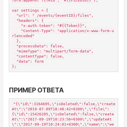
form.append("fileId", "#{{FILEDID}}");

var settings = {

  "url": " /events/{eventID}/files",

  "headers": {

    "x-auth-token": "#{{Token}}",

    "Content-Type": "application/x-www-form-u
rlencoded"

  },

  "processData": false,

  "mimeType": "multipart/form-data",

  "contentType": false,

  "data": form

};
ПРИМЕР ОТВЕТА
"{\"id\":3164695,\"isDeleted\":false,\"create
At\":\"2019-07-09T18:48:42+0300\",\"file\":
{\"id\":15426205,\"isDeleted\":false,\"create
At\":\"2017-09-19T10:23:56+0300\",\"updateAt
\":\"2017-09-19T10:24:01+0300\",\"name\":\"we