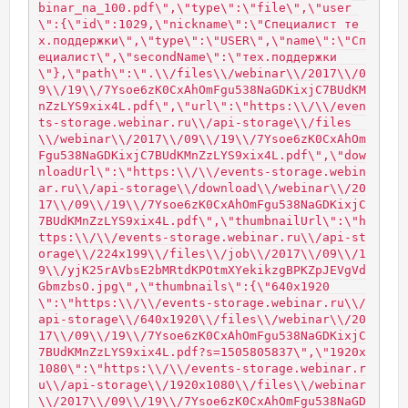
binar_na_100.pdf\",\"type\":\"file\",\"user
\":{\"id\":1029,\"nickname\":\"Специалист те
х.поддержки\",\"type\":\"USER\",\"name\":\"Сп
ециалист\",\"secondName\":\"тех.поддержки
\"},\"path\":\".\\/files\\/webinar\\/2017\\/0
9\\/19\\/7Ysoe6zK0CxAhOmFgu538NaGDKixjC7BUdKM
nZzLYS9xix4L.pdf\",\"url\":\"https:\\/\\/even
ts-storage.webinar.ru\\/api-storage\\/files
\\/webinar\\/2017\\/09\\/19\\/7Ysoe6zK0CxAhOm
Fgu538NaGDKixjC7BUdKMnZzLYS9xix4L.pdf\",\"dow
nloadUrl\":\"https:\\/\\/events-storage.webin
ar.ru\\/api-storage\\/download\\/webinar\\/20
17\\/09\\/19\\/7Ysoe6zK0CxAhOmFgu538NaGDKixjC
7BUdKMnZzLYS9xix4L.pdf\",\"thumbnailUrl\":\"h
ttps:\\/\\/events-storage.webinar.ru\\/api-st
orage\\/224x199\\/files\\/job\\/2017\\/09\\/1
9\\/yjK25rAVbsE2bMRtdKPOtmXYekikzgBPKZpJEVgVd
GbmzbsO.jpg\",\"thumbnails\":{\"640x1920
\":\"https:\\/\\/events-storage.webinar.ru\\/
api-storage\\/640x1920\\/files\\/webinar\\/20
17\\/09\\/19\\/7Ysoe6zK0CxAhOmFgu538NaGDKixjC
7BUdKMnZzLYS9xix4L.pdf?s=1505805837\",\"1920x
1080\":\"https:\\/\\/events-storage.webinar.r
u\\/api-storage\\/1920x1080\\/files\\/webinar
\\/2017\\/09\\/19\\/7Ysoe6zK0CxAhOmFgu538NaGD