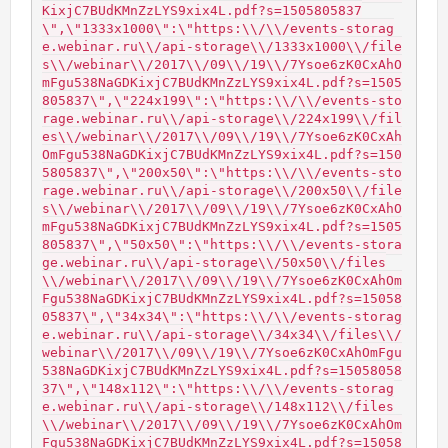
KixjC7BUdKMnZzLYS9xix4L.pdf?s=1505805837
\",\"1333x1000\":\"https:\\/\\/events-storag
e.webinar.ru\\/api-storage\\/1333x1000\\/file
s\\/webinar\\/2017\\/09\\/19\\/7Ysoe6zK0CxAhO
mFgu538NaGDKixjC7BUdKMnZzLYS9xix4L.pdf?s=1505
805837\",\"224x199\":\"https:\\/\\/events-sto
rage.webinar.ru\\/api-storage\\/224x199\\/fil
es\\/webinar\\/2017\\/09\\/19\\/7Ysoe6zK0CxAh
OmFgu538NaGDKixjC7BUdKMnZzLYS9xix4L.pdf?s=150
5805837\",\"200x50\":\"https:\\/\\/events-sto
rage.webinar.ru\\/api-storage\\/200x50\\/file
s\\/webinar\\/2017\\/09\\/19\\/7Ysoe6zK0CxAhO
mFgu538NaGDKixjC7BUdKMnZzLYS9xix4L.pdf?s=1505
805837\",\"50x50\":\"https:\\/\\/events-stora
ge.webinar.ru\\/api-storage\\/50x50\\/files
\\/webinar\\/2017\\/09\\/19\\/7Ysoe6zK0CxAhOm
Fgu538NaGDKixjC7BUdKMnZzLYS9xix4L.pdf?s=15058
05837\",\"34x34\":\"https:\\/\\/events-storag
e.webinar.ru\\/api-storage\\/34x34\\/files\\/
webinar\\/2017\\/09\\/19\\/7Ysoe6zK0CxAhOmFgu
538NaGDKixjC7BUdKMnZzLYS9xix4L.pdf?s=15058058
37\",\"148x112\":\"https:\\/\\/events-storag
e.webinar.ru\\/api-storage\\/148x112\\/files
\\/webinar\\/2017\\/09\\/19\\/7Ysoe6zK0CxAhOm
Fgu538NaGDKixjC7BUdKMnZzLYS9xix4L.pdf?s=15058