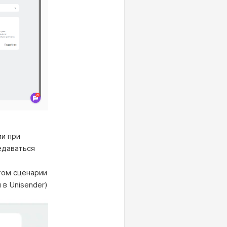
ии при
едаваться
том сценарии
в Unisender)