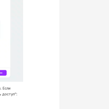
. Если
ь доступ":