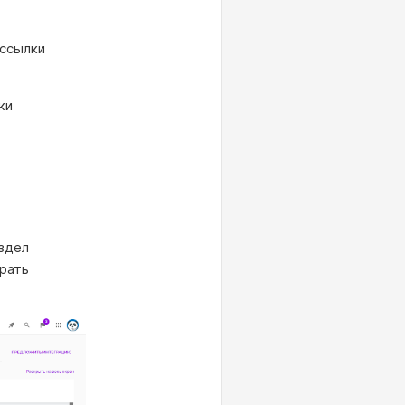
ассылки
ки
аздел
рать