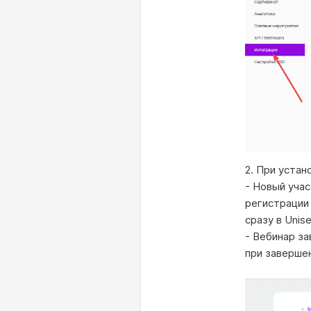
2. При уста
- Новый учас
регистрации
сразу в Unise
- Вебинар за
при завершен