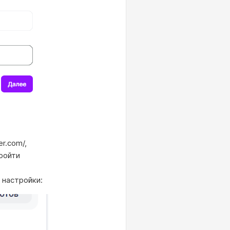
r.com/,
пройти
 настройки: