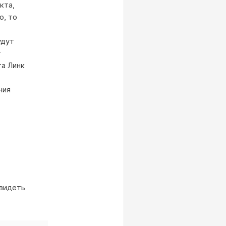
кта,
о, то
удут
т
та Линк
ния
 видеть