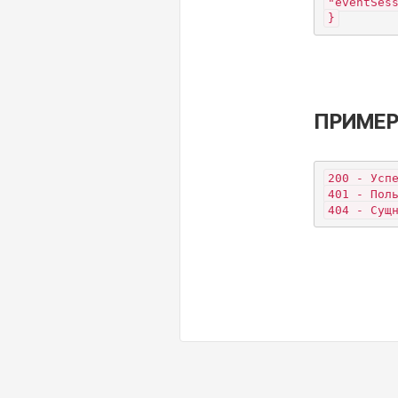
"eventSes
}
ПРИМЕР
200 - Усп
401 - Пол
404 - Сущ