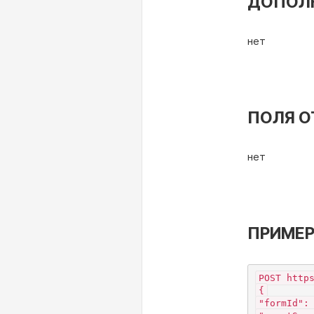
ДОПОЛ
нет
ПОЛЯ О
нет
ПРИМЕР
POST http
{
"formId":