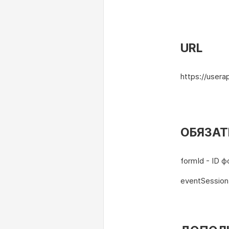
URL
https://usera
ОБЯЗАТ
formId - ID 
eventSession