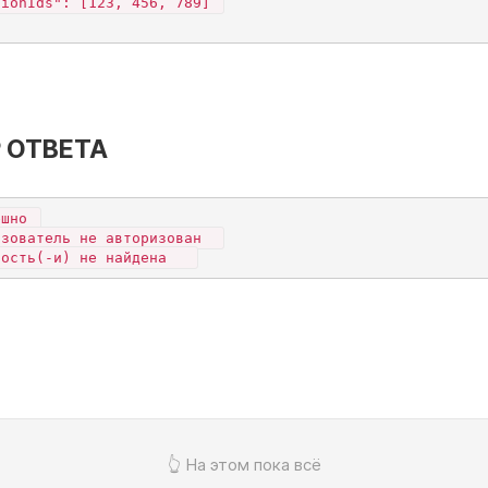
sionIds": [123, 456, 789] 
 ОТВЕТА
ешно 
ьзователь не авторизован  
ность(-и) не найдена   
👆 На этом пока всё