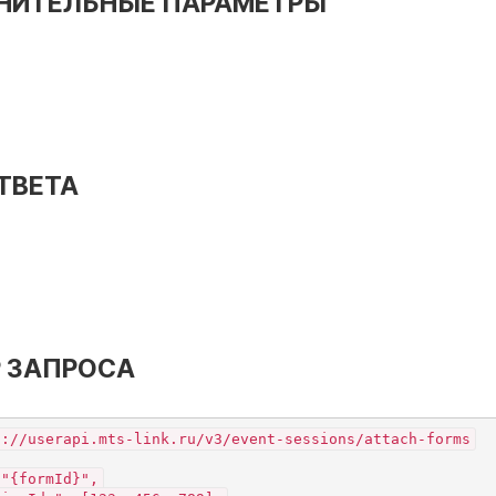
НИТЕЛЬНЫЕ ПАРАМЕТРЫ
ТВЕТА
 ЗАПРОСА
s://userapi.mts-link.ru/v3/event-sessions/attach-forms
 "{formId}",