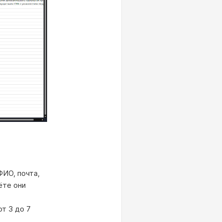
ФИО, почта,
ёте они
т 3 до 7