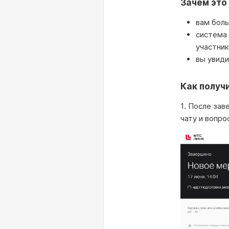
Зачем это
вам боль
система 
участни
вы увиди
Как получ
1. После зав
чату и вопро