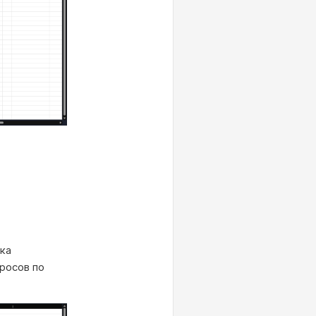
ка
росов по