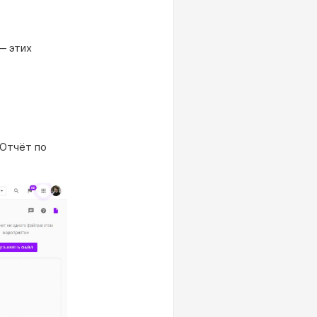
е
— этих
«Отчёт по