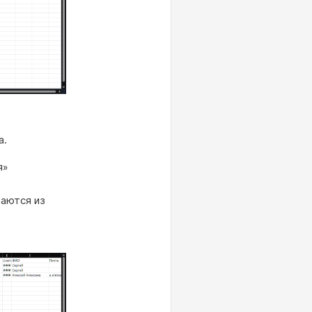
а.
я»
ваются из