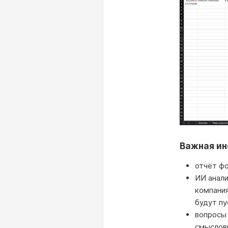
Важная и
отчёт ф
ИИ анали
компания
будут п
вопросы 
смыслов