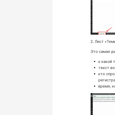
2. Лист «Тем
Это самая де
к какой 
текст во
кто спро
регистр
время, к