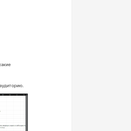
какие
 аудиторию.