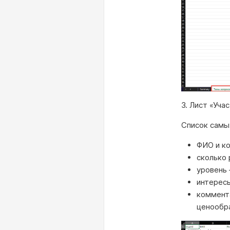
3. Лист «Уча
Список самы
ФИО и к
сколько 
уровень 
интерес
коммента
ценообр