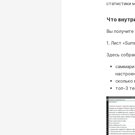
статистики 
Что внутр
Вы получите 
1. Лист «Sum
Здесь собра
саммари 
настроен
сколько 
топ-3 те