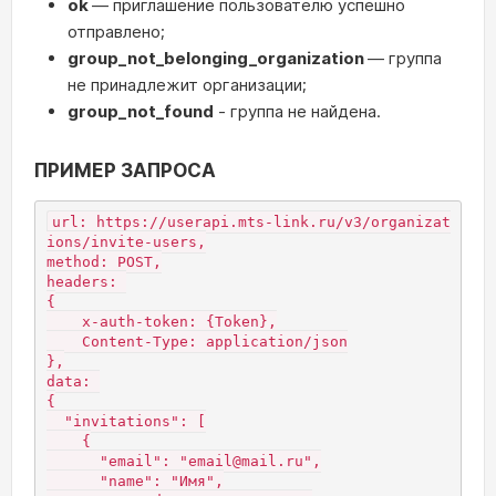
ok
— приглашение пользователю успешно
отправлено;
group_not_belonging_organization
— группа
не принадлежит организации;
group_not_found
- группа не найдена.
ПРИМЕР ЗАПРОСА
url: https://userapi.mts-link.ru/v3/organizat
ions/invite-users,
method: POST,
headers: 
{
    x-auth-token: {Token},
    Content-Type: application/json
},
data: 
{
  "invitations": [
    {
      "email": "email@mail.ru",
      "name": "Имя",