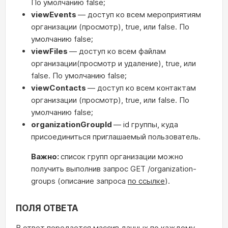
По умолчанию false;
viewEvents
— доступ ко всем мероприятиям
организации (просмотр), true, или false. По
умолчанию false;
viewFiles
— доступ ко всем файлам
организации(просмотр и удаление), true, или
false. По умолчанию false;
viewContacts
— доступ ко всем контактам
организации (просмотр), true, или false. По
умолчанию false;
organizationGroupId
— id группы, куда
присоединиться приглашаемый пользователь.
Важно:
список групп организации можно
получить выполнив запрос GET /organization-
groups (описание запроса
по ссылке
).
ПОЛЯ ОТВЕТА
В ответ передается массив данных по каждому