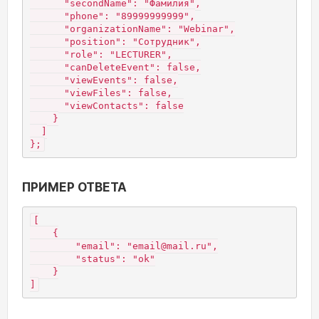
      "secondName": "Фамилия",
      "phone": "89999999999",
      "organizationName": "Webinar",
      "position": "Сотрудник",
      "role": "LECTURER",
      "canDeleteEvent": false,
      "viewEvents": false,
      "viewFiles": false,
      "viewContacts": false
    }
  ]
};
ПРИМЕР ОТВЕТА
[
    {
        "email": "email@mail.ru",
        "status": "ok"
    }
]