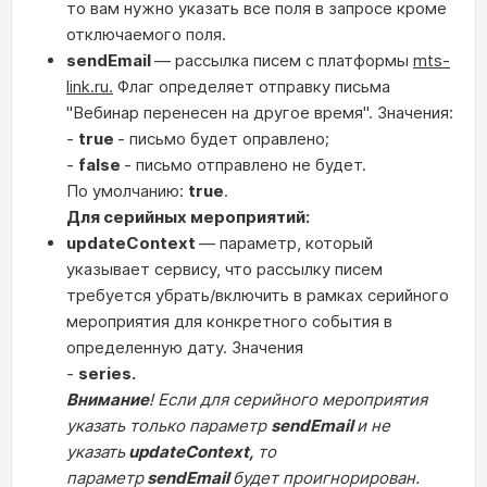
то вам нужно указать все поля в запросе кроме
отключаемого поля.
sendEmail
— рассылка писем с платформы
mts-
link.ru.
Флаг определяет отправку письма
"Вебинар перенесен на другое время". Значения:
-
true
- письмо будет оправлено;
-
false
- письмо отправлено не будет.
По умолчанию:
true
.
Для серийных мероприятий:
updateContext
— параметр, который
указывает сервису, что рассылку писем
требуется убрать/включить в рамках серийного
мероприятия для конкретного события в
определенную дату. Значения
-
series.
Внимание
! Если для серийного мероприятия
указать только параметр
sendEmail
и не
указать
updateContext,
то
параметр
sendEmail
будет проигнорирован.