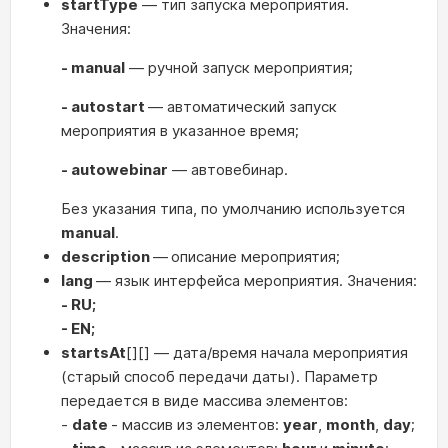
startType
— тип запуска мероприятия.
Значения:
- manual
— ручной запуск мероприятия;
- autostart
— автоматический запуск
мероприятия в указанное время;
- autowebinar
— автовебинар.
Без указания типа, по умолчанию используется
manual
.
description
—
описание мероприятия;
lang
— язык интерфейса мероприятия. Значения:
- RU;
- EN;
startsAt
[][] — дата/время начала мероприятия
(старый способ передачи даты). Параметр
передается в виде массива элементов:
-
date
- массив из элементов:
year
,
month
,
day
;