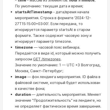
-
time
- массив из элементов:
hour
и
minute
;
По умолчанию: текущая дата и время;
startsAtTimestamp
- дата/время начала
мероприятия. Строка в формате '2024-12-
27T15:15:00+03:00'. Если передана, то
игнорируется параметр startsAt в старом
формате. Также содержит часовую зону и
игнорирует параметр timezone.
timezone
— часовой пояс вебинара.
Передаётся в виде id, который можно получить
запросом
GET /timezones
.
Значение по умолчанию: 1 — UTC +3 Волгоград,
Москва, Санкт-Петербург;
image
— фон лендинга мероприятия. ID файла в
файловой системе, который будет использован
в качестве фона;
duration
— длительность мероприятия. Меняет
значение "Продолжительность" на лендинге, но
не определяет фактическое время завершения.