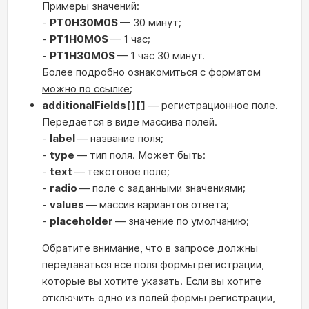
Примеры значений:
-
PT0H30M0S
— 30 минут;
-
PT1H0M0S
— 1 час;
-
PT1H30M0S
— 1 час 30 минут.
Более подробно ознакомиться с
форматом
можно по ссылке
;
additionalFields[][]
— регистрационное поле.
Передается в виде массива полей.
-
label
— название поля;
-
type
— тип поля. Может быть:
-
text
—
текстовое поле;
-
radio
— поле с заданными значениями;
-
values
— массив вариантов ответа;
-
placeholder
— значение по умолчанию;
Обратите внимание, что в запросе должны
передаваться все поля формы регистрации,
которые вы хотите указать. Если вы хотите
отключить одно из полей формы регистрации,