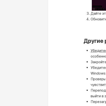
Дайте эт
Обновите
Другие
Убедите
особенно
Закройте
Убедитес
Windows 
Проверь
чувствит
Переподк
выйти в 
Перезагр