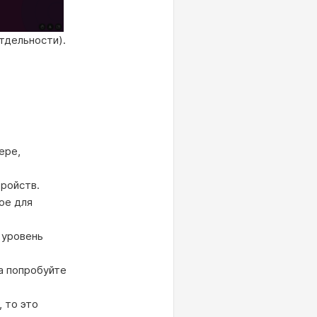
тдельности).
ере,
тройств.
ое для
 уровень
а попробуйте
 то это