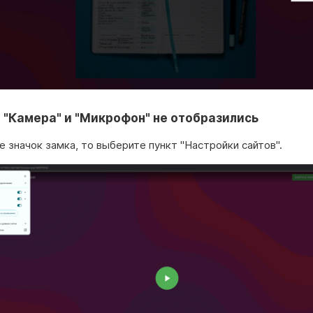
т "Камера" и "Микрофон" не отобразились
е значок замка, то выберите пункт "Настройки сайтов".