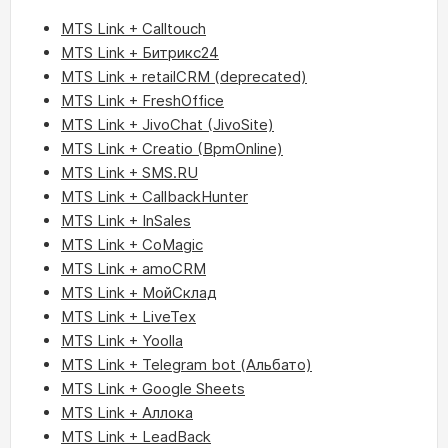
MTS Link + Calltouch
MTS Link + Битрикс24
MTS Link + retailCRM (deprecated)
MTS Link + FreshOffice
MTS Link + JivoChat (JivoSite)
MTS Link + Creatio (BpmOnline)
MTS Link + SMS.RU
MTS Link + CallbackHunter
MTS Link + InSales
MTS Link + CoMagic
MTS Link + amoCRM
MTS Link + МойСклад
MTS Link + LiveTex
MTS Link + Yoolla
MTS Link + Telegram bot (Альбато)
MTS Link + Google Sheets
MTS Link + Аллока
MTS Link + LeadBack